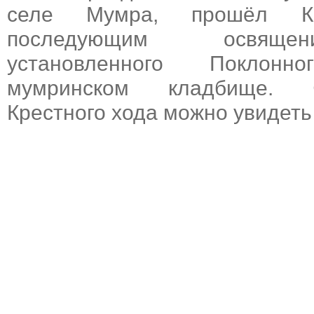
селе Мумра, прошёл К
последующим освяще
установленного Поклон
мумринском кладбище. 
Крестного хода можно увидет